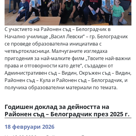
С участието на Районен съд – Белоградчик в
Начално училище „Васил Левски“ – гр. Белоградчик
се проведе образователна инициатива с
четвъртокласници. Малчуганите изгледаха
пригодения за най-малките филм „Твоите най-важни
права и отговорности като дете“, създаден от
Административен съд – Видин, Окръжен съд – Видин,
Районен съд – Кула и Районен съд – Белоградчик, и
получиха образователни материали по темата.
Годишен доклад за дейността на
Районен съд – Белоградчик през 2025 г.
18 февруари 2026