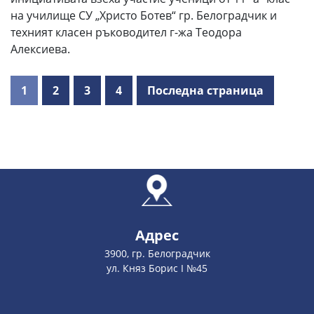
на училище СУ „Христо Ботев“ гр. Белоградчик и
техният класен ръководител г-жа Теодора
Алексиева.
1
2
3
4
Последна страница
Адрес
3900, гр. Белоградчик
ул. Княз Борис І №45