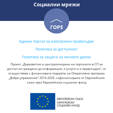
Социални мрежи
ГОРЕ
Единен портал за електронно правосъдие
Политика за достъпност
Политика за защита на личните данни
Проект „Доразвитие и централизиране на порталите в СП за
достъп на граждани до информация, е-услуги и е-правосъдие“, се
осъществява с финансовата подкрепа на Оперативна програма
„Добро управление“ 2014-2020, съфинансирана от Европейския
съюз чрез Европейския социален фонд