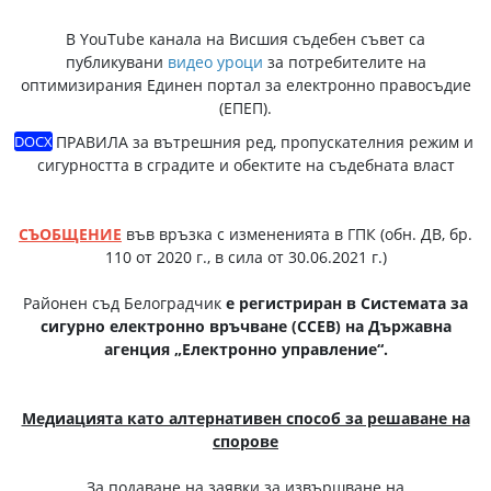
В YouTube канала на Висшия съдебен съвет са
публикувани
видео уроци
за потребителите на
оптимизирания Единен портал за електронно правосъдие
(ЕПЕП).
ПРАВИЛА
за вътрешния ред, пропускателния режим и
сигурността в сградите и обектите на съдебната власт
СЪОБЩЕНИЕ
във връзка с измененията в ГПК (обн. ДВ, бр.
110 от 2020 г., в сила от 30.06.2021 г.)
Районен съд Белоградчик
е регистриран в
Системата за
сигурно електронно връчване
(
ССЕВ
)
на Държавна
агенция „Електронно управление“.
Медиацията като алтернативен способ за решаване на
спорове
За подаване на заявки за извършване на