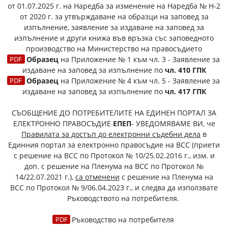
от 01.07.2025 г.
на Наредба за изменение на Наредба № Н-2
от 2020 г. за утвърждаване на образци на заповед за
изпълнение, заявление за издаване на заповед за
изпълнение и други книжа във връзка със заповедното
производство на Министерство на правосъдието
Образец
на Приложение № 1 към чл. 3 - Заявление за
издаване на заповед за изпълнение по
чл. 410 ГПК
Образец
на Приложение № 4 към чл. 5 - Заявление за
издаване на заповед за изпълнение по
чл. 417 ГПК
СЪОБЩЕНИЕ ДО ПОТРЕБИТЕЛИТЕ НА ЕДИНЕН ПОРТАЛ ЗА
ЕЛЕКТРОННО ПРАВОСЪДИЕ
ЕПЕП
- УВЕДОМЯВАМЕ ВИ, че
Правилата за достъп до електронни съдебни дела
в
Единния портал за електронно правосъдие на ВСС (приети
с решение на ВСС по Протокол № 10/25.02.2016 г., изм. и
доп. с решение на Пленума на ВСС по Протокол №
14/22.07.2021 г.),
са отменени
с решение на Пленума на
ВСС по Протокол № 9/06.04.2023 г., и следва да използвате
Ръководството на потребителя
.
Ръководство на потребителя