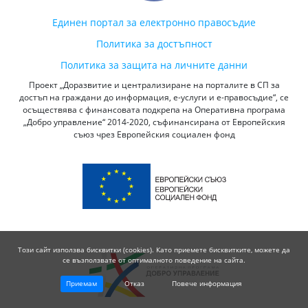
Единен портал за електронно правосъдие
Политика за достъпност
Политика за защита на личните данни
Проект „Доразвитие и централизиране на порталите в СП за
достъп на граждани до информация, е-услуги и е-правосъдие“, се
осъществява с финансовата подкрепа на Оперативна програма
„Добро управление“ 2014-2020, съфинансирана от Европейския
съюз чрез Европейския социален фонд
Този сайт използва бисквитки (cookies). Като приемете бисквитките, можете да
се възползвате от оптималното поведение на сайта.
Приемам
Отказ
Повече информация