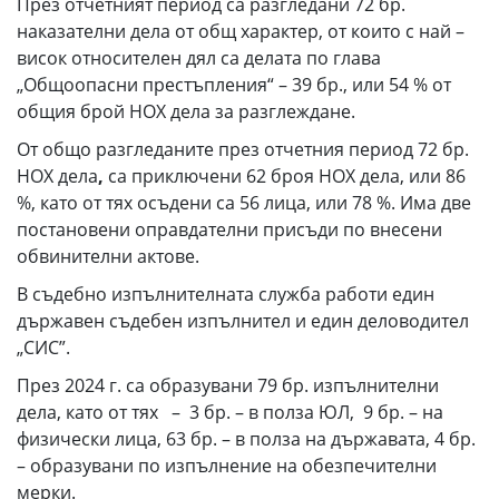
През отчетният период са разгледани 72 бр.
наказателни дела от общ характер, от които с най –
висок относителен дял са делата по глава
„Общоопасни престъпления“ – 39 бр., или 54 % от
общия брой НОХ дела за разглеждане.
От общо разгледаните през отчетния период 72 бр.
НОХ дела
,
са приключени 62 броя НОХ дела, или 86
%, като от тях осъдени са 56 лица, или 78 %. Има две
постановени оправдателни присъди по внесени
обвинителни актове.
В съдебно изпълнителната служба работи един
държавен съдебен изпълнител и един деловодител
„СИС”.
През 2024 г. са образувани 79 бр. изпълнителни
дела, като от тях – 3 бр. – в полза ЮЛ, 9 бр. – на
физически лица, 63 бр. – в полза на държавата, 4 бр.
– образувани по изпълнение на обезпечителни
мерки.