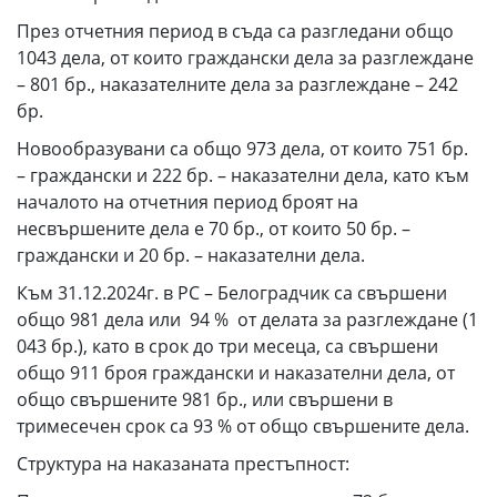
През отчетния период в съда са разгледани общо
1043 дела, от които граждански дела за разглеждане
– 801 бр., наказателните дела за разглеждане – 242
бр.
Новообразувани са общо 973 дела, от които 751 бр.
– граждански и 222 бр. – наказателни дела, като към
началото на отчетния период броят на
несвършените дела е 70 бр., от които 50 бр. –
граждански и 20 бр. – наказателни дела.
Към 31.12.2024г. в РС – Белоградчик са свършени
общо 981 дела или 94 % от делата за разглеждане (1
043 бр.), като в срок до три месеца, са свършени
общо 911 броя граждански и наказателни дела, от
общо свършените 981 бр., или свършени в
тримесечен срок са 93 % от общо свършените дела.
Структура на наказаната престъпност: