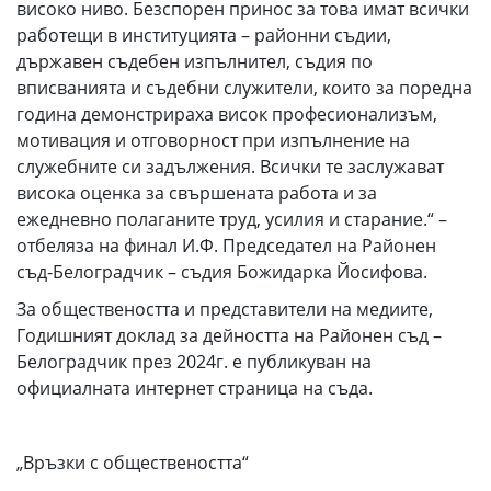
високо ниво. Безспорен принос за това имат всички
работещи в институцията – районни съдии,
държавен съдебен изпълнител, съдия по
вписванията и съдебни служители, които за поредна
година демонстрираха висок професионализъм,
мотивация и отговорност при изпълнение на
служебните си задължения. Всички те заслужават
висока оценка за свършената работа и за
ежедневно полаганите труд, усилия и старание.“ –
отбеляза на финал И.Ф. Председател на Районен
съд-Белоградчик – съдия Божидарка Йосифова.
За обществеността и представители на медиите,
Годишният доклад за дейността на Районен съд –
Белоградчик през 2024г. е публикуван на
официалната интернет страница на съда.
„Връзки с обществеността“