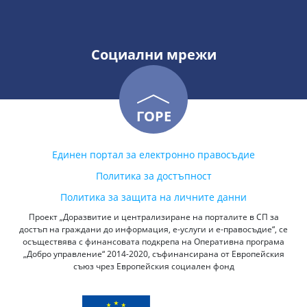
Социални мрежи
ГОРЕ
Единен портал за електронно правосъдие
Политика за достъпност
Политика за защита на личните данни
Проект „Доразвитие и централизиране на порталите в СП за
достъп на граждани до информация, е-услуги и е-правосъдие“, се
осъществява с финансовата подкрепа на Оперативна програма
„Добро управление“ 2014-2020, съфинансирана от Европейския
съюз чрез Европейския социален фонд