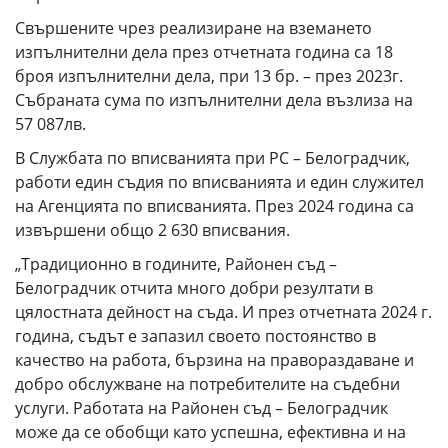
Свършените чрез реализиране на вземането
изпълнителни дела през отчетната година са 18
броя изпълнителни дела, при 13 бр. – през 2023г.
Събраната сума по изпълнителни дела възлиза на
57 087лв.
В Службата по вписванията при РС – Белоградчик,
работи един съдия по вписванията и един служител
на Агенцията по вписванията. През 2024 година са
извършени общо 2 630 вписвания.
„Традиционно в годините, Районен съд –
Белоградчик отчита много добри резултати в
цялостната дейност на съда. И през отчетната 2024 г.
година, съдът е запазил своето постоянство в
качество на работа, бързина на правораздаване и
добро обслужване на потребителите на съдебни
услуги. Работата на Районен съд – Белоградчик
може да се обобщи като успешна, ефективна и на