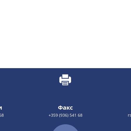
и
Факс
68
+359 (936) 541 68
r