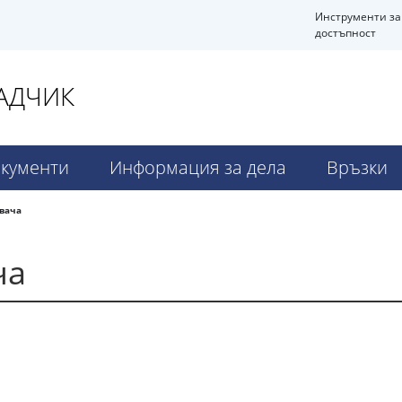
Инструменти за
достъпност
РАДЧИК
кументи
Информация за дела
Връзки
вача
ча