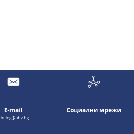
E-mail
Социални мрежи
sbelog@abv.bg