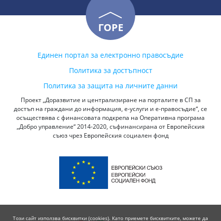
ГОРЕ
Единен портал за електронно правосъдие
Политика за достъпност
Политика за защита на личните данни
Проект „Доразвитие и централизиране на порталите в СП за
достъп на граждани до информация, е-услуги и е-правосъдие“, се
осъществява с финансовата подкрепа на Оперативна програма
„Добро управление“ 2014-2020, съфинансирана от Европейския
съюз чрез Европейския социален фонд
Този сайт използва бисквитки (cookies). Като приемете бисквитките, можете да