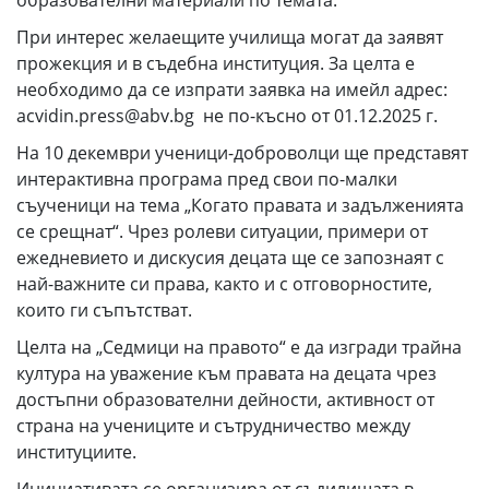
образователни материали по темата.
При интерес желаещите училища могат да заявят
прожекция и в съдебна институция. За целта е
необходимо да се изпрати заявка на имейл адрес:
acvidin.press@abv.bg не по-късно от 01.12.2025 г.
На 10 декември ученици-доброволци ще представят
интерактивна програма пред свои по-малки
съученици на тема „Когато правата и задълженията
се срещнат“. Чрез ролеви ситуации, примери от
ежедневието и дискусия децата ще се запознаят с
най-важните си права, както и с отговорностите,
които ги съпътстват.
Целта на „Седмици на правото“ е да изгради трайна
култура на уважение към правата на децата чрез
достъпни образователни дейности, активност от
страна на учениците и сътрудничество между
институциите.